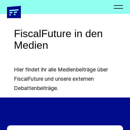
Newsletter
Presseverteiler
Schließen
Schließen
FiscalFuture in den
Medien
Vorname *
Vorname *
Hier findet ihr alle Medienbeiträge über
FiscalFuture und unsere externen
Debattenbeiträge.
Nachname *
Nachname *
E-Mail Adresse*
Organisation