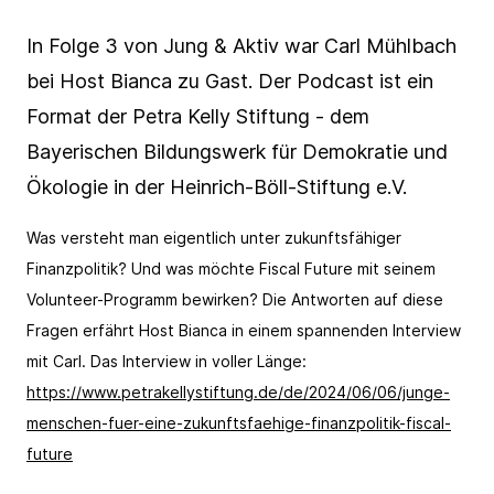
In Folge 3 von Jung & Aktiv war Carl Mühlbach
bei Host Bianca zu Gast. Der Podcast ist ein
E-Mail Adresse*
Hiermit bestätige ich das Laden von reCAPTCHA.
Format der Petra Kelly Stiftung - dem
Es gelten die Google-
Datenschutzbestimmungen
und
Bayerischen Bildungswerk für Demokratie und
Nutzungsbedingungen
.
Ökologie in der Heinrich-Böll-Stiftung e.V.
Abbrechen
Abonnieren
Hiermit bestätige ich das Laden von reCAPTCHA.
Was versteht man eigentlich unter zukunftsfähiger
Es gelten die Google-
Datenschutzbestimmungen
und
Finanzpolitik? Und was möchte Fiscal Future mit seinem
Nutzungsbedingungen
.
Volunteer-Programm bewirken? Die Antworten auf diese
Fragen erfährt Host Bianca in einem spannenden Interview
Abbrechen
Abonnieren
mit Carl. Das Interview in voller Länge:
https://www.petrakellystiftung.de/de/2024/06/06/junge-
menschen-fuer-eine-zukunftsfaehige-finanzpolitik-fiscal-
future