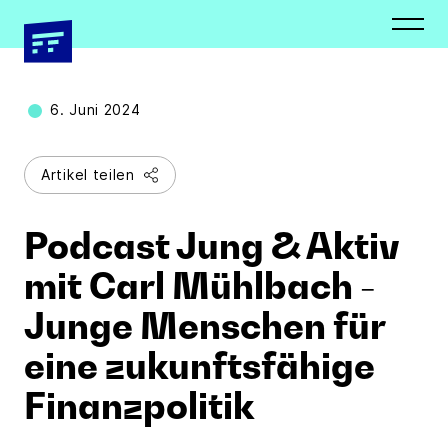
Newsletter
Presseverteiler
Schließen
Schließen
6. Juni 2024
Artikel teilen
Vorname *
Vorname *
Podcast Jung & Aktiv
mit Carl Mühlbach -
Junge Menschen für
Nachname *
Nachname *
eine zukunftsfähige
Finanzpolitik
E-Mail Adresse*
Organisation