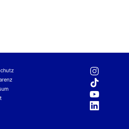
chutz
arenz
ssum
t