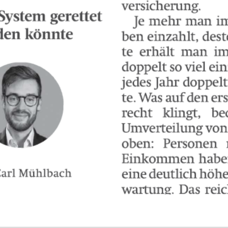
Adresse*
t bestätige ich das Laden von reCAPTCHA. Es gelten die Google-
utzbestimmungen
und
Nutzungsbedingungen
.
t bestätige ich das Laden von reCAPTCHA. Es gelten die Google-
utzbestimmungen
und
Nutzungsbedingungen
.
echen
Abonnieren
echen
Abonnieren