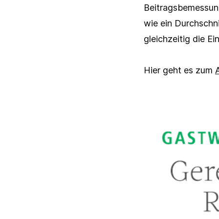
Beitragsbemessung
wie ein Durchschni
gleichzeitig die E
Vornam
Hier geht es zum
A
Vornam
Nachna
Nachna
Organis
E-Mail 