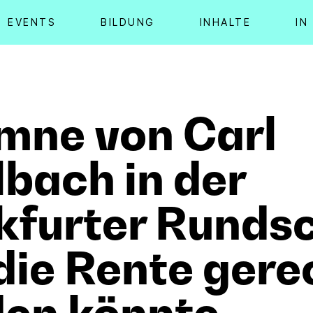
EVENTS
BILDUNG
INHALTE
IN
mne von Carl
bach in der
kfurter Runds
die Rente gere
en könnte