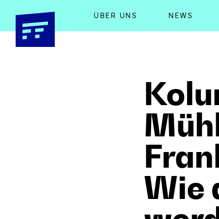
ÜBER UNS
NEWS
Kolu
Mühl
Fran
Wie 
werd