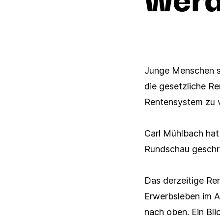
Junge Menschen so
die gesetzliche Re
Rentensystem zu v
Carl Mühlbach hat 
Rundschau geschr
Das derzeitige Ren
Erwerbsleben im A
nach oben. Ein Bli