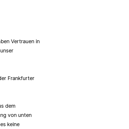
ben Vertrauen in
 unser
der Frankfurter
aus dem
ung von unten
Schließen
 es keine