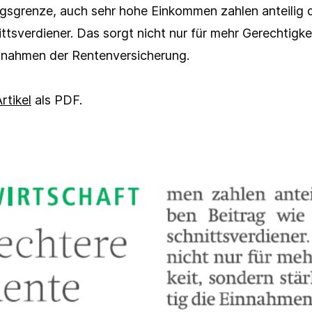
Newsletter
sgrenze, auch sehr hohe Einkommen zahlen anteilig d
ttsverdiener. Das sorgt nicht nur für mehr Gerechtigke
innahmen der Rentenversicherung.
e *
rtikel
als PDF.
e *
me *
me *
Link kopieren
ation
Adresse*