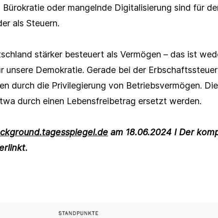
Bürokratie oder mangelnde Digitalisierung sind für d
der als Steuern.
Newsletter
tschland stärker besteuert als Vermögen – das ist wede
ür unsere Demokratie. Gerade bei der Erbschaftssteue
e *
en durch die Privilegierung von Betriebsvermögen. Die
twa durch einen Lebensfreibetrag ersetzt werden.
e *
ckground.tagesspiegel.de
am 18.06.2024 I Der komp
me *
erlinkt.
me *
Link kopieren
ation