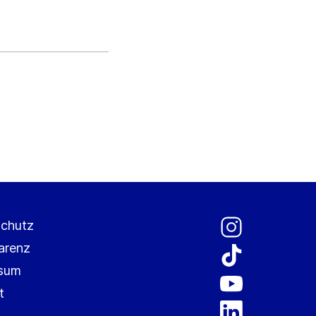
chutz
arenz
ssum
t