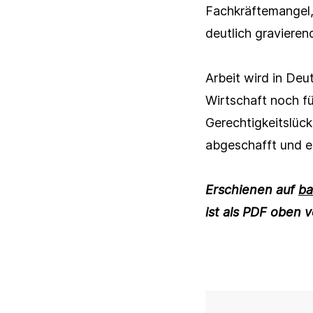
Fachkräftemangel, 
deutlich gravieren
Arbeit wird in Deu
Wirtschaft noch f
Vornam
Gerechtigkeitslück
abgeschafft und e
Vornam
Erschienen auf
ba
Nachna
ist als PDF oben v
Nachna
Organis