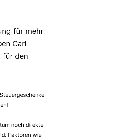
rung für mehr
ben Carl
 für den
r Steuergeschenke
en!
tum noch direkte
nd: Faktoren wie
Schließen