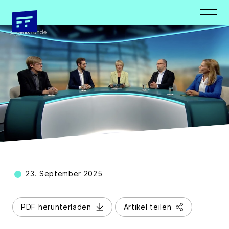
Newsletter
Presseverteiler
Schließen
Schließen
Vorname *
Vorname *
Nachname *
Nachname *
23. September 2025
PDF herunterladen
Artikel teilen
E-Mail Adresse*
Organisation