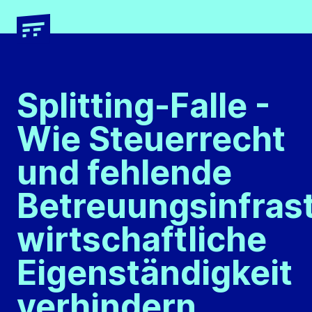
Newsletter
Presseverteiler
Splitting-Falle -
Wie Steuerrecht
Vorname *
Vorname *
und fehlende
Betreuungsinfras
Nachname *
Nachname *
wirtschaftliche
Eigenständigkeit
verhindern
E-Mail Adresse*
Organisation