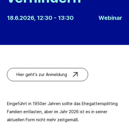
18.6.2026, 12:30 - 13:30
Webinar
E-Mail Adresse*
Hiermit bestätige ich das Laden von reCAPTCHA. Es gelte
Datenschutzbestimmungen
und
Nutzungsbedingungen
.
Abbrechen
Abonnieren
Hiermit bestätige ich das Laden von reCAPTCHA. Es gelte
Datenschutzbestimmungen
und
Nutzungsbedingungen
.
Hier geht's zur Anmeldung
Abbrechen
Abonnieren
Eingeführt in 1950er Jahren sollte das Ehegattensplitting
Familien entlasten, aber im Jahr 2026 ist es in seiner
aktuellen Form nicht mehr zeitgemäß.